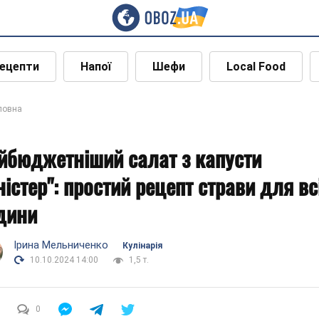
ецепти
Напої
Шефи
Local Food
ловна
йбюджетніший салат з капусти
ністер": простий рецепт страви для вс
дини
Ірина Мельниченко
Кулінарія
10.10.2024 14:00
1,5 т.
0