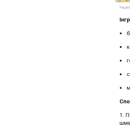
Інг
б
к
г
с
м
Спо
1. 
шма