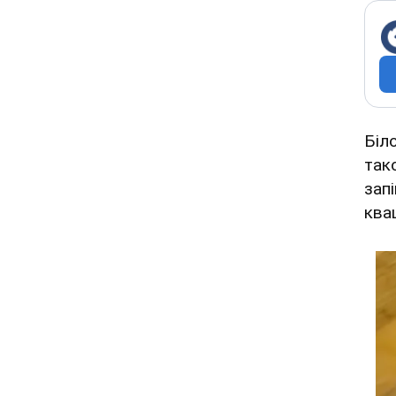
Біл
так
зап
ква