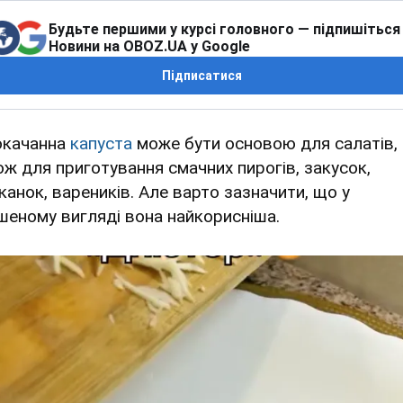
Будьте першими у курсі головного — підпишіться
Новини на OBOZ.UA у Google
Підписатися
окачанна
капуста
може бути основою для салатів, 
ож для приготування смачних пирогів, закусок,
іканок, вареників. Але варто зазначити, що у
шеному вигляді вона найкорисніша.