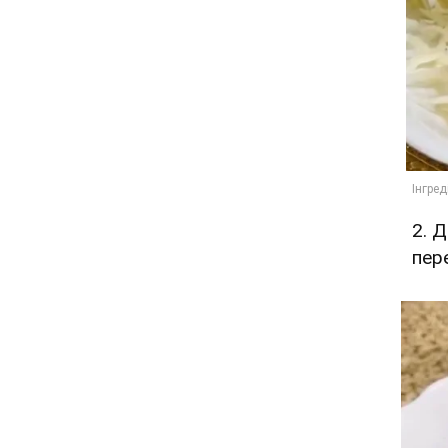
2. 
пер