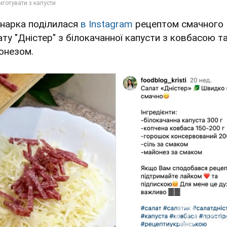
інарка поділилася
в Instagram
рецептом смачного
ату "Дністер" з білокачанної капусти з ковбасою т
онезом.