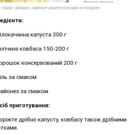
редієнти:
ілокачанна капуста 300 г
опчена ковбаса 150-200 г
орошок консервований 200 г
іль за смаком
айонез за смаком
сіб приготування:
Поріжте дрібно капусту, ковбасу також дрібними
тками.