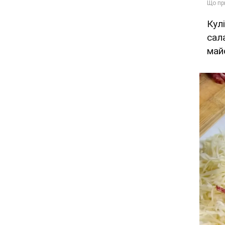
Кул
сал
май