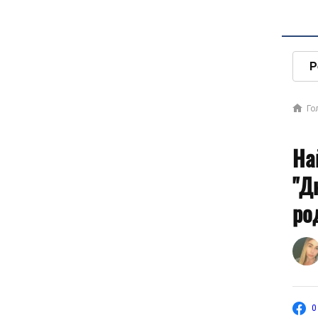
Р
Го
На
"Д
ро
0