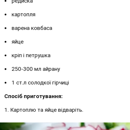
редиска
картопля
варена ковбаса
яйце
кріп і петрушка
250-300 мл айрану
1 ст.л солодкої гірчиці
Спосіб приготування:
1. Картоплю та яйце відваріть.