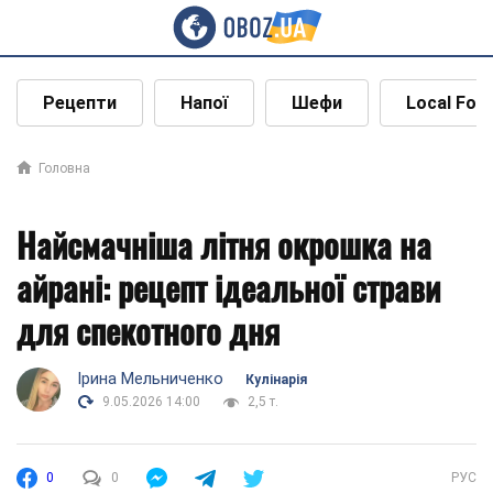
Рецепти
Напої
Шефи
Local Foo
Головна
Найсмачніша літня окрошка на
айрані: рецепт ідеальної страви
для спекотного дня
Ірина Мельниченко
Кулінарія
9.05.2026 14:00
2,5 т.
0
0
РУС