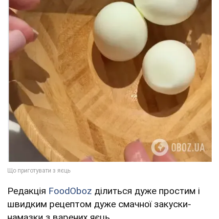
Редакція
FoodOboz
ділиться дуже простим і
швидким рецептом дуже смачної закуски-
намазки з варених яєць.