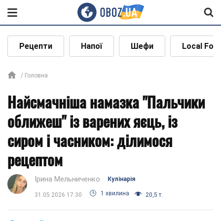
Рецепти
Напої
Шефи
Local Foo
Головна
Найсмачніша намазка "Пальчики
оближеш" із варених яєць, із
сиром і часником: ділимося
рецептом
Ірина Мельниченко
Кулінарія
1 хвилина
31.05.2026 17:30
20,5 т.