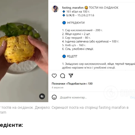
редієнти: