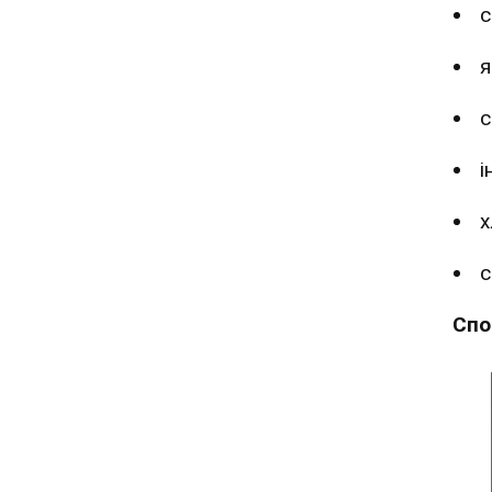
с
я
с
і
х
с
Спо