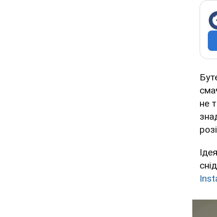
Бут
сма
не 
зна
розі
Іде
снід
Ins