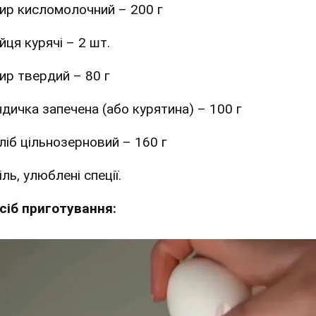
ир кисломолочний – 200 г
йця курячі – 2 шт.
ир твердий – 80 г
ндичка запечена (або курятина) – 100 г
ліб цільнозерновий – 160 г
іль, улюблені спеції.
сіб приготування: