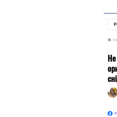
Р
Го
Не
ор
сн
0