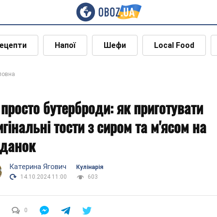
ецепти
Напої
Шефи
Local Food
ловна
 просто бутерброди: як приготувати
игінальні тости з сиром та м'ясом на
іданок
Катерина Ягович
Кулінарія
14.10.2024 11:00
603
0