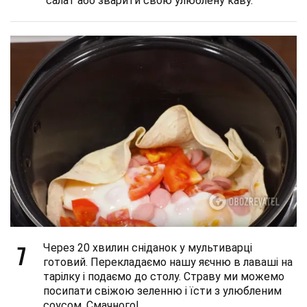
салат або зварити свою улюблену каву.
7
Через 20 хвилин сніданок у мультиварці
готовий. Перекладаємо нашу яєчню в лаваші на
тарілку і подаємо до столу. Страву ми можемо
посипати свіжою зеленню і їсти з улюбленим
соусом. Смачного!