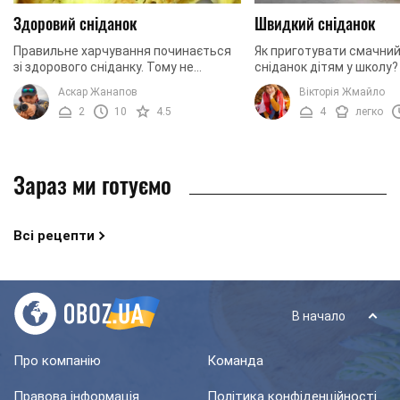
Здоровий сніданок
Швидкий сніданок
Правильне харчування починається
Як приготувати смачний
зі здорового сніданку. Тому не
сніданок дітям у школу
поспішайте наспіх готувати
вас готувати смачні та 
Аскар Жанапов
Вікторія Жмайло
бутерброди та запивати все це
блинчики дітям на снід
2
10
4.5
4
легко
кавою. Приділіть п'ять ...
часто буває, що ...
Зараз ми готуємо
Всі рецепти
В начало
Про компанію
Команда
Правова інформація
Політика конфіденційності