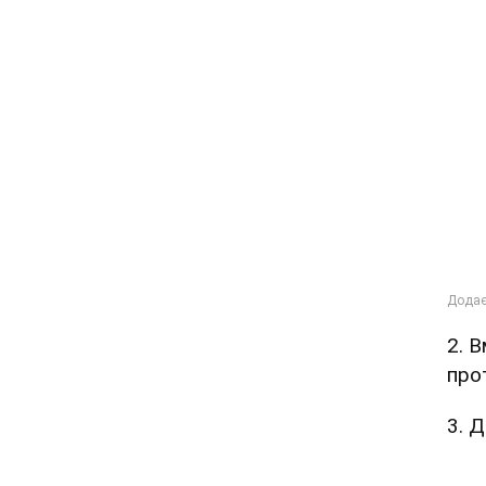
2. 
про
3. 