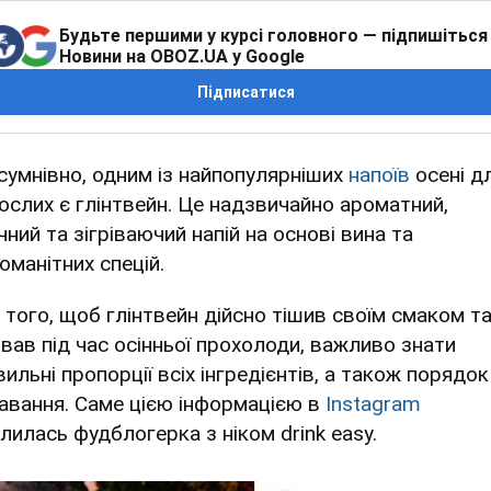
Будьте першими у курсі головного — підпишіться
Новини на OBOZ.UA у Google
Підписатися
сумнівно, одним із найпопулярніших
напоїв
осені д
ослих є глінтвейн. Це надзвичайно ароматний,
ний та зігріваючий напій на основі вина та
оманітних спецій.
 того, щоб глінтвейн дійсно тішив своїм смаком т
рівав під час осінньої прохолоди, важливо знати
ильні пропорції всіх інгредієнтів, а також порядок 
авання. Саме цією інформацією в
Instagram
ілилась фудблогерка з ніком drink easy.