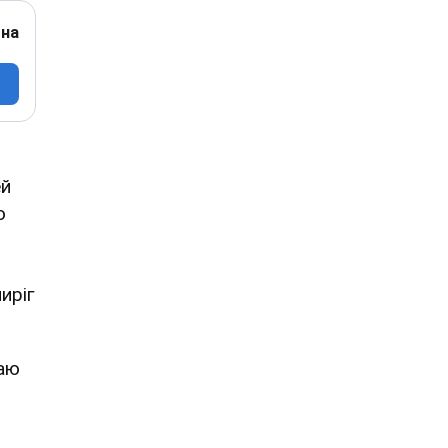
 на
ей
о
иріг
чаю