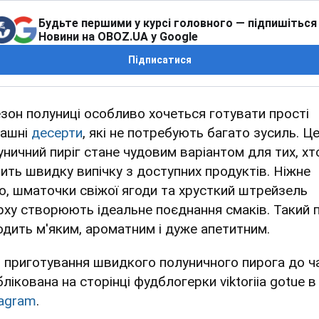
Будьте першими у курсі головного — підпишіться
Новини на OBOZ.UA у Google
Підписатися
езон полуниці особливо хочеться готувати прості
ашні
десерти
, які не потребують багато зусиль. Ц
уничний пиріг стане чудовим варіантом для тих, хт
ить швидку випічку з доступних продуктів. Ніжне
то, шматочки свіжої ягоди та хрусткий штрейзель
рху створюють ідеальне поєднання смаків. Такий п
одить м'яким, ароматним і дуже апетитним.
я приготування швидкого полуничного пирога до 
лікована на сторінці фудблогерки viktoriia gotue в
tagram
.