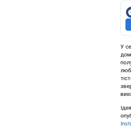
У с
дом
пол
люб
тіс
зве
вих
Іде
опуб
Ins