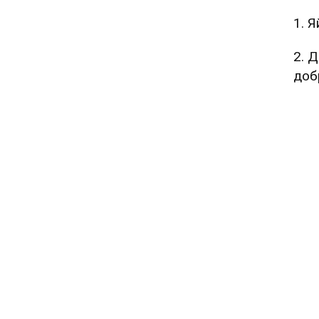
1. Я
2. 
доб