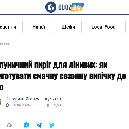
ецепти
Напої
Шефи
Local Food
ловна
луничний пиріг для лінивих: як
иготувати смачну сезонну випічку до
ю
Катерина Ягович
Кулінарія
18.06.2026 11:00
19,5 т.
0