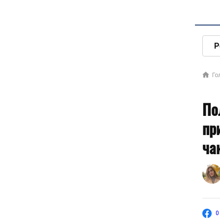
Р
Го
По
пр
ча
0