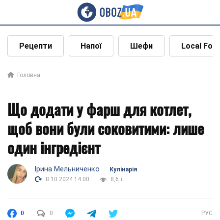
Рецепти
Напої
Шефи
Local Foo
Головна
Що додати у фарш для котлет,
щоб вони були соковитими: лише
один інгредієнт
Ірина Мельниченко
Кулінарія
8.10.2024 14:00
8,6 т.
0
0
РУС