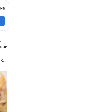
 на
,
вони
к.