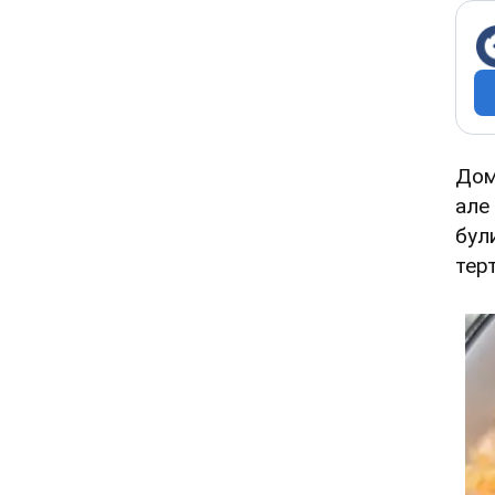
Дом
але
бул
терт