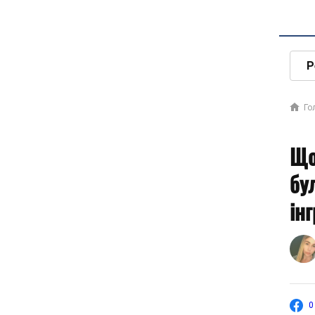
Р
Го
Що
бу
ін
0