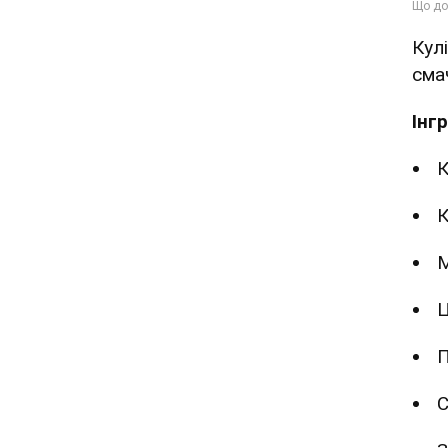
Кул
сма
Інг
К
К
М
Ц
П
С