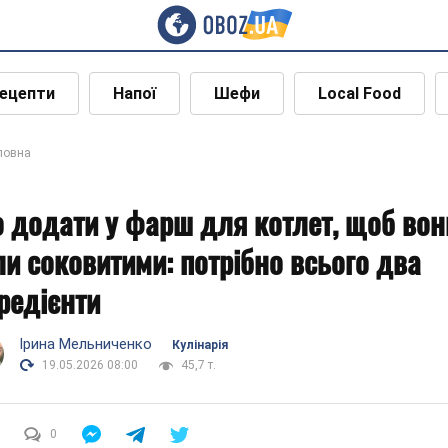
ецепти
Напої
Шефи
Local Food
ловна
 додати у фарш для котлет, щоб вон
ли соковитими: потрібно всього два
гредієнти
Ірина Мельниченко
Кулінарія
19.05.2026 08:00
45,7 т.
0