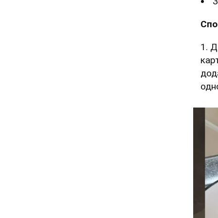
З
Спо
1. 
кар
дод
одн