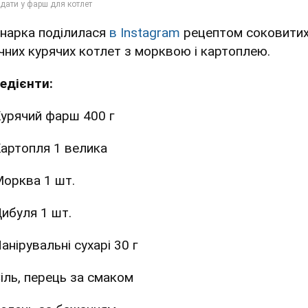
інарка поділилася
в Instagram
рецептом соковитих
чних курячих котлет з морквою і картоплею.
редієнти:
урячий фарш 400 г
артопля 1 велика
орква 1 шт.
ибуля 1 шт.
анірувальні сухарі 30 г
іль, перець за смаком