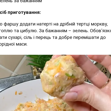
елень за бажанням
сіб приготування:
До фаршу додати натерті на дрібній тертці моркву,
топлю та цибулю. За бажанням – зелень. Обов'язк
ати сухарі, сіль і перець та добре перемішати до
орідної маси.