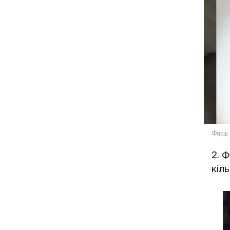
2. 
кіль