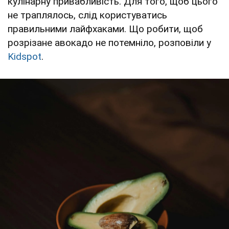
кулінарну привабливість. Для того, щоб цього
не траплялось, слід користуватись
правильними лайфхаками. Що робити, щоб
розрізане авокадо не потемніло, розповіли у
Kidspot
.