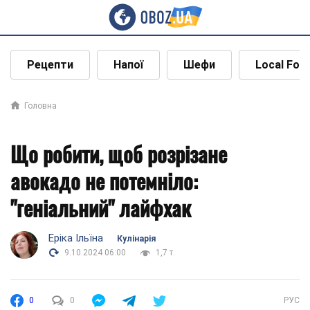
Рецепти
Напої
Шефи
Local Foo
Головна
Що робити, щоб розрізане
авокадо не потемніло:
"геніальний" лайфхак
Еріка Ільїна
Кулінарія
9.10.2024 06:00
1,7 т.
0
0
РУС