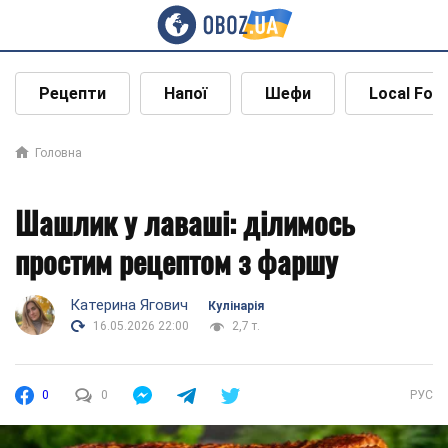
Рецепти
Напої
Шефи
Local Foo
Головна
Шашлик у лаваші: ділимось
простим рецептом з фаршу
Катерина Ягович
Кулінарія
16.05.2026 22:00
2,7 т.
0
0
РУС