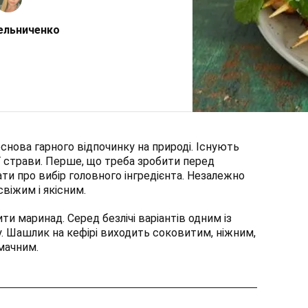
ельниченко
нова гарного відпочинку на природі. Існують
єї страви. Перше, що треба зробити перед
ати про вибір головного інгредієнта. Незалежно
свіжим і якісним.
и маринад. Серед безлічі варіантів одним із
. Шашлик на кефірі виходить соковитим, ніжним,
мачним.