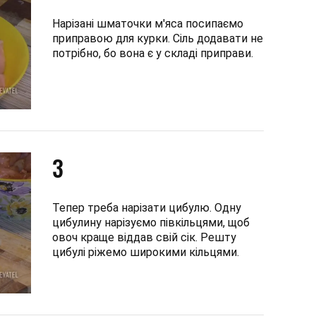
Нарізані шматочки м'яса посипаємо
приправою для курки. Сіль додавати не
потрібно, бо вона є у складі приправи.
3
Тепер треба нарізати цибулю. Одну
цибулину нарізуємо півкільцями, щоб
овоч краще віддав свій сік. Решту
цибулі ріжемо широкими кільцями.