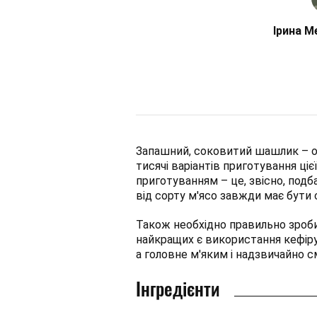
Ірина М
Запашний, соковитий шашлик – ос
тисячі варіантів приготування ці
приготуванням – це, звісно, подб
від сорту м'ясо завжди має бути 
Також необхідно правильно зробит
найкращих є використання кефіру
а головне м'яким і надзвичайно с
Інгредієнти