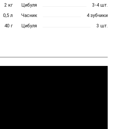
2 кг
Цибуля
3-4 шт.
0,5 л
Часник
4 зубчики
40 г
Цибуля
3 шт.