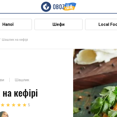
Напої
Шефи
Local Fo
Шашлик на кефірі
ави
Шашлик
на кефірі
5