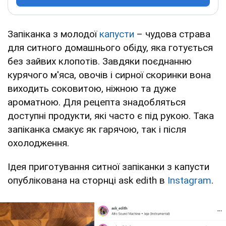
Запіканка з молодої
капусти
– чудова страва
для ситного домашнього обіду, яка готується
без зайвих клопотів. Завдяки поєднанню
курячого м'яса, овочів і сирної скоринки вона
виходить соковитою, ніжною та дуже
ароматною. Для рецепта знадобляться
доступні продукти, які часто є під рукою. Така
запіканка смакує як гарячою, так і після
охолодження.
Ідея приготування ситної запіканки з капусти
опублікована на сторнці ask edith в
Instagram
.