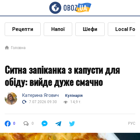
Рецепти
Напої
Шефи
Local Foo
Головна
Ситна запіканка з капусти для
обіду: вийде дуже смачно
Катерина Ягович
Кулінарія
7.07.2026 09:30
14,9 т.
0
0
РУС