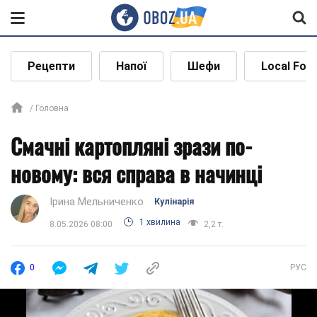
Рецепти
Напої
Шефи
Local Foo
Головна
Смачні картопляні зрази по-
новому: вся справа в начинці
Ірина Мельниченко
Кулінарія
1 хвилина
8.05.2026 08:00
2,2 т.
0
РУС