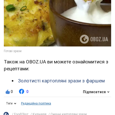
Також на OBOZ.UA ви можете ознайомитися з
рецептами:
Золотисті картопляні зрази з фаршем
0
0
Підписатися
Теги
Редакційна політика
FoodOboz
Кулінарія
Смачні картопляні зрази...