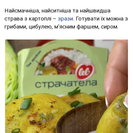
Найсмачніша, найситніша та найшвидша
страва з картоплі –
зрази
. Готувати їх можна з
грибами, цибулею, м'ясним фаршем, сиром.