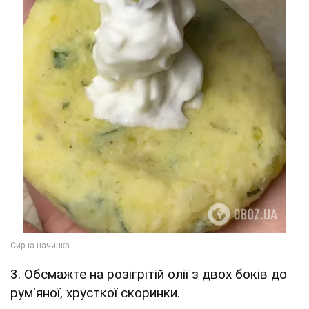
3. Обсмажте на розігрітій олії з двох боків до
рум'яної, хрусткої скоринки.