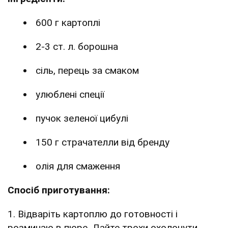
600 г картоплі
2-3 ст. л. борошна
сіль, перець за смаком
улюблені спеції
пучок зеленої цибулі
150 г страчателли від бренду
олія для смаження
Спосіб приготування:
1. Відваріть картоплю до готовності і
розминаю в пюре. Дайте трохи охолонути,