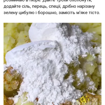
додайте сіль, перець, спеції, дрібно нарізану
зелену цибулю і борошно, замісіть м'яке тісто.