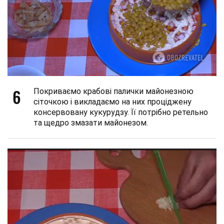
6
Покриваємо крабові палички майонезною
сіточкою і викладаємо на них проціджену
консервовану кукурудзу. Її потрібно ретельно
та щедро змазати майонезом.