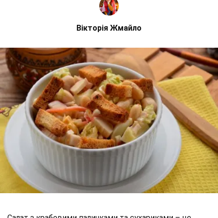
Вікторія Жмайло
Салат з крабовими паличками та сухариками – це