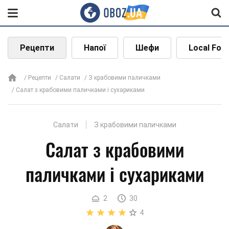
Рецепти
Напої
Шефи
Local Foo
Рецепти
Салати
З крабовими паличками
Салат з крабовими паличками і сухариками
Салати
З крабовими паличками
Салат з крабовими
паличками і сухариками
2
30
4