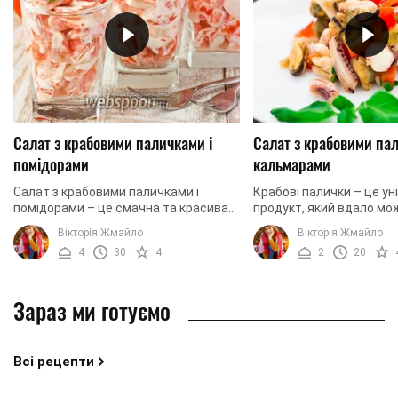
Салат з крабовими паличками і
Салат з крабовими пал
помідорами
кальмарами
Салат з крабовими паличками і
Крабові палички – це у
помідорами – це смачна та красива
продукт, який вдало мо
страва, яка з легкістю зможе стати
гармоніювати з великою
Вікторія Жмайло
Вікторія Жмайло
окрасою будь-якого святкового
інгредієнтів. При чому ц
4
30
4
2
20
столу. Салат має ...
може спостерігатися ...
Зараз ми готуємо
Всі рецепти