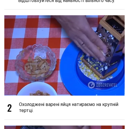
Відштовхуйтеся від наявності вільного часу.
2
Охолоджені варені яйця натираємо на крупній
тертці.