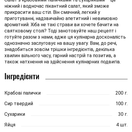
ніжний і водночас пікантний салат, який зможе
прикрасити ваш стіл. Він смачний, легкий у
приготуванні, надзвичайно апетитний і невимовно
ароматний. Хіба не такі страви ви хочете бачити на
святковому столі? Тоді занотовуйте наш рецепт і
готуйте разом з нами, адже ця кулінарна досконалість
однозначно заслуговує на вашу увагу. Вам, до речі,
знадобиться зовсім трішки інгредієнтів, декілька
хвилин вільного часу, гарний настрій та позитив, а
також натхнення на здійснення кулінарних подвигів.
Інгредієнти
Крабові палички
200 г.
Сир твердий
100 г.
Сухарики
30 г.
Яйця
4 шт.