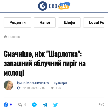
Рецепти
Напої
Шефи
Local Foo
Головна
Смачніше, ніж "Шарлотка":
запашний яблучний пиріг на
молоці
Ірина Мельниченко
Кулінарія
22.10.2024 12:00
696
0
0
РУС