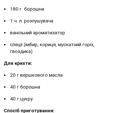
180 г борошна
1 ч. л. розпушувача
ванільний ароматизатор
спеції (імбир, кориця, мускатний горіх,
гвоздика)
Для крихти:
20 г вершкового масла
40 г борошна
40 г цукру
Спосіб приготування: