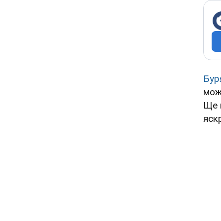
Бур
мож
Ще 
яск