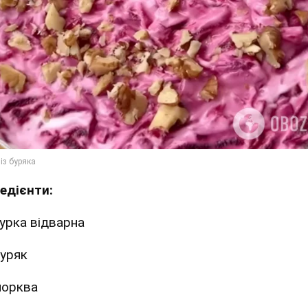
редієнти:
урка відварна
уряк
орква