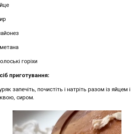
йце
ир
айонез
метана
олоські горіхи
сіб приготування:
уряк запечіть, почистіть і натріть разом із яйцем і
квою, сиром.