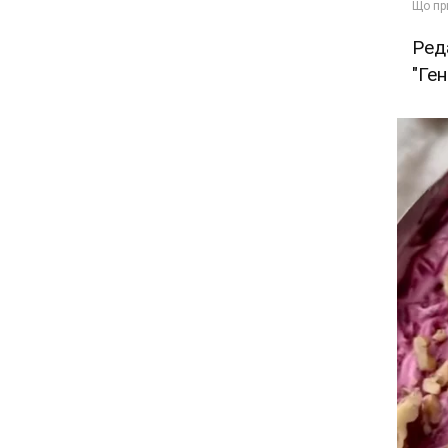
Ред
"Ге