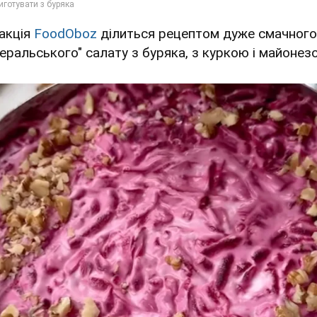
акція
FoodOboz
ділиться рецептом дуже смачного
неральського" салату з буряка, з куркою і майонез