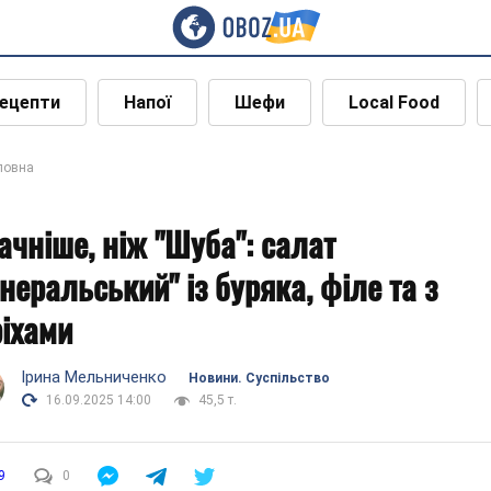
ецепти
Напої
Шефи
Local Food
ловна
ачніше, ніж "Шуба": салат
енеральський" із буряка, філе та з
ріхами
Ірина Мельниченко
Новини. Суспільство
16.09.2025 14:00
45,5 т.
9
0