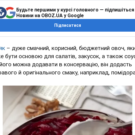
Будьте першими у курсі головного — підпишіться
Новини на OBOZ.UA у Google
Підписатися
як
– дуже смачний, корисний, бюджетний овоч, як
е бути основою для салатів, закусок, а також соус
його можна додавати в консервацію, він додасть
равого й оригінального смаку, наприклад, помідор