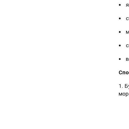
я
с
м
с
в
Спо
1. Б
мор