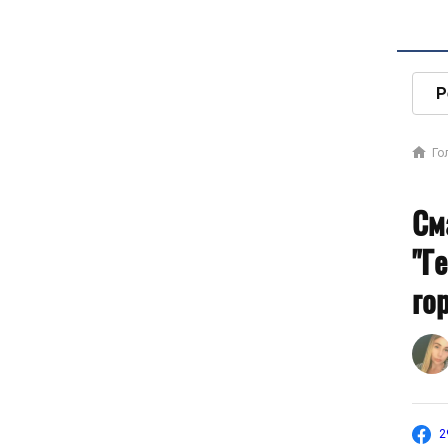
Р
Го
См
"Г
го
2