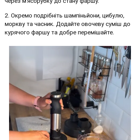
через м’ясорубку до стану фаршу.
2. Окремо подрібніть шампіньйони, цибулю,
моркву та часник. Додайте овочеву суміш до
курячого фаршу та добре перемішайте.