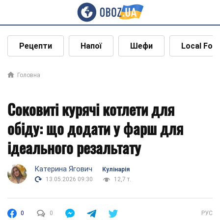
Рецепти
Напої
Шефи
Local Foo
Головна
Соковиті курячі котлети для
обіду: що додати у фарш для
ідеального резальтату
Катерина Ягович
Кулінарія
13.05.2026 09:30
12,7 т.
0
0
РУС