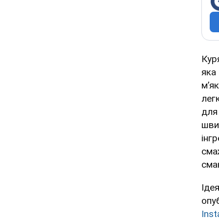
Кур
яка
м’я
лег
для
шви
інгр
сма
смак
Іде
опу
Ins