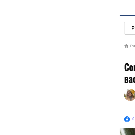
Р
Го
Со
ва
0