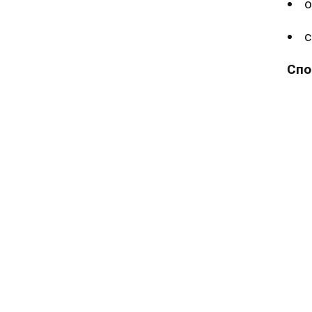
о
с
Спо