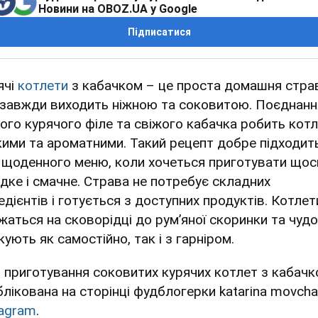
Новини на OBOZ.UA у Google
Підписатися
ячі
котлети
з кабачком – це проста домашня стра
 завжди виходить ніжною та соковитою. Поєднанн
кого курячого філе та свіжого кабачка робить кот
кими та ароматними. Такий рецепт добре підходит
 щоденного меню, коли хочеться приготувати щос
дке і смачне. Страва не потребує складних
едієнтів і готується з доступних продуктів. Котлет
жаться на сковорідці до рум’яної скоринки та чуд
ують як самостійно, так і з гарніром.
я приготування соковитих курячих котлет з кабач
блікована на сторінці фудблогерки katarina movcha
tagram
.