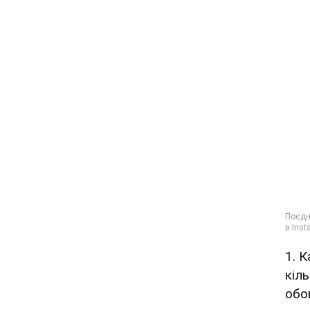
1. 
кіль
обо