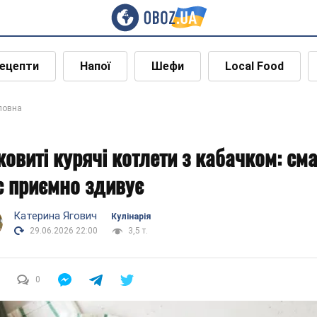
ецепти
Напої
Шефи
Local Food
ловна
ковиті курячі котлети з кабачком: см
с приємно здивує
Катерина Ягович
Кулінарія
29.06.2026 22:00
3,5 т.
0