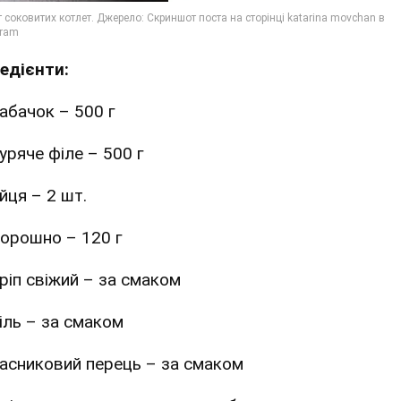
редієнти:
абачок – 500 г
уряче філе – 500 г
йця – 2 шт.
орошно – 120 г
ріп свіжий – за смаком
іль – за смаком
асниковий перець – за смаком