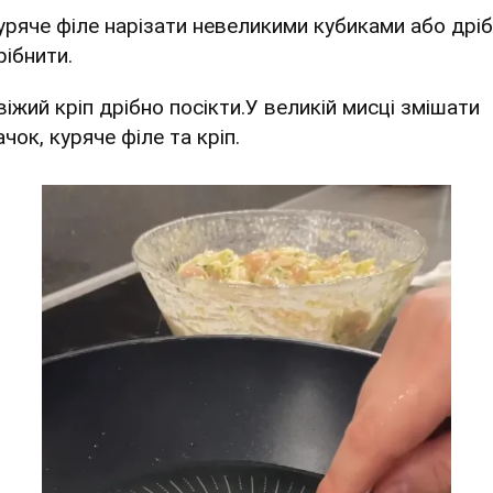
Куряче філе нарізати невеликими кубиками або дрі
рібнити.
віжий кріп дрібно посікти.У великій мисці змішати
чок, куряче філе та кріп.