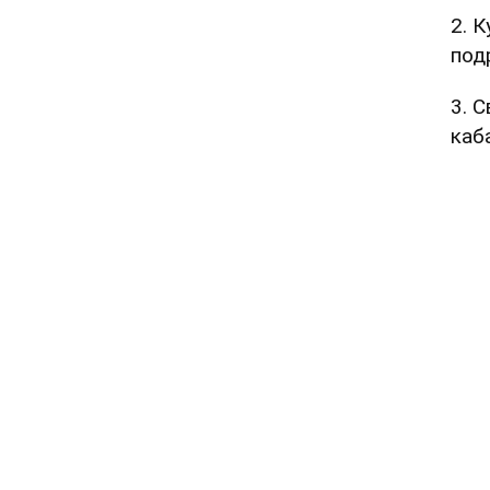
2. 
под
3. С
каба