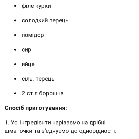
філе курки
солодкий перець
помідор
сир
яйце
сіль, перець
2 ст.л борошна
Спосіб приготування:
1. Усі інгредієнти нарізаємо на дрібні
шматочки та з'єднуємо до однорідності.