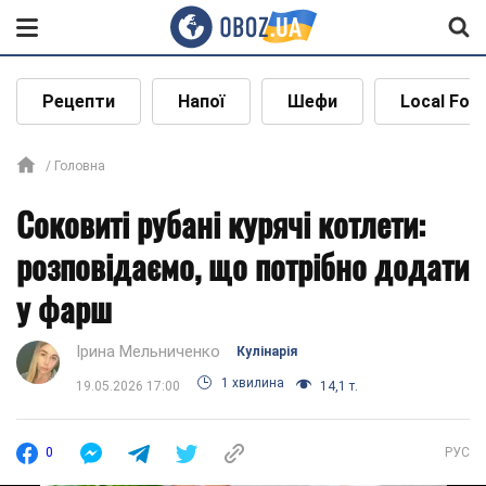
Рецепти
Напої
Шефи
Local Foo
Головна
Соковиті рубані курячі котлети:
розповідаємо, що потрібно додати
у фарш
Ірина Мельниченко
Кулінарія
1 хвилина
19.05.2026 17:00
14,1 т.
0
РУС