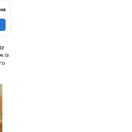
 на
ду
ж із
го