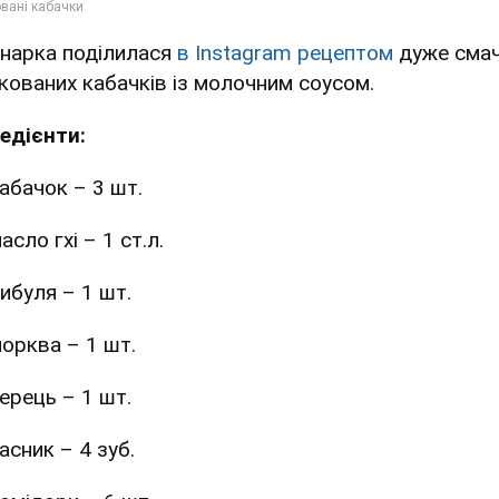
інарка поділилася
в Instagram рецептом
дуже сма
кованих кабачків із молочним соусом.
редієнти:
абачок – 3 шт.
асло гхі – 1 ст.л.
ибуля – 1 шт.
орква – 1 шт.
ерець – 1 шт.
асник – 4 зуб.