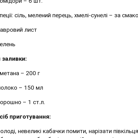
омідори – 6 шт.
пеції: сіль, мелений перець, хмелі-сунелі – за смак
авровий лист
елень
 заливки:
метана – 200 г
олоко – 150 мл
орошно – 1 ст.л.
сіб приготування:
Молоді, невеликі кабачки помити, нарізати півкільц