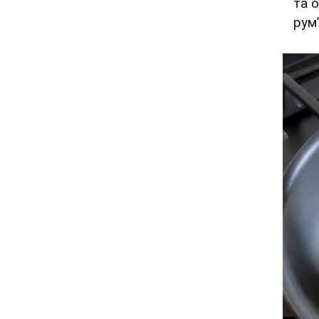
та 
рум