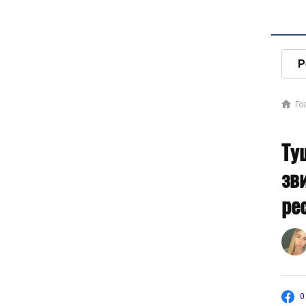
Р
Го
Ту
зв
ре
0