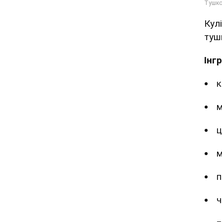
Кул
туш
Інг
к
м
ц
м
п
ч