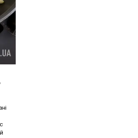
о
ані
с
ий