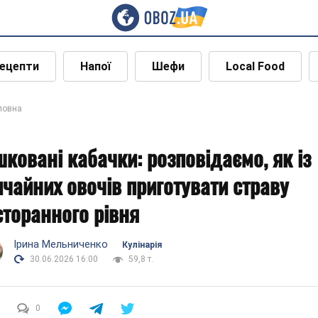
ецепти
Напої
Шефи
Local Food
ловна
шковані кабачки: розповідаємо, як із
ичайних овочів приготувати страву
сторанного рівня
Ірина Мельниченко
Кулінарія
30.06.2026 16:00
59,8 т.
0