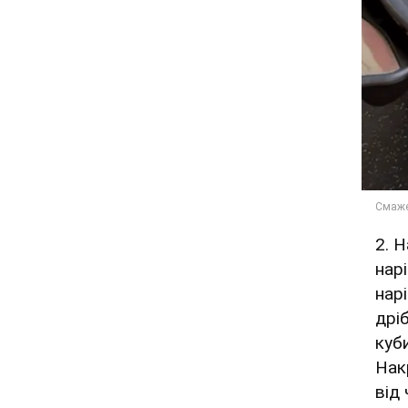
2. 
нар
нар
дрі
куб
Нак
від