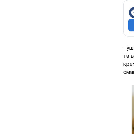
Туш
та 
кре
смак