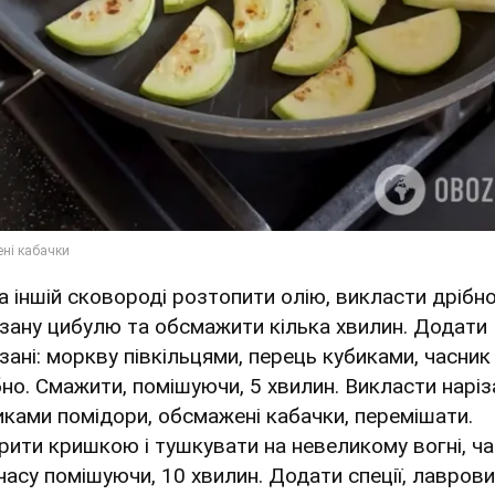
На іншій сковороді розтопити олію, викласти дрібн
ізану цибулю та обсмажити кілька хвилин. Додати
ізані: моркву півкільцями, перець кубиками, часник
бно. Смажити, помішуючи, 5 хвилин. Викласти наріз
иками помідори, обсмажені кабачки, перемішати.
рити кришкою і тушкувати на невеликому вогні, ча
 часу помішуючи, 10 хвилин. Додати спеції, лавров