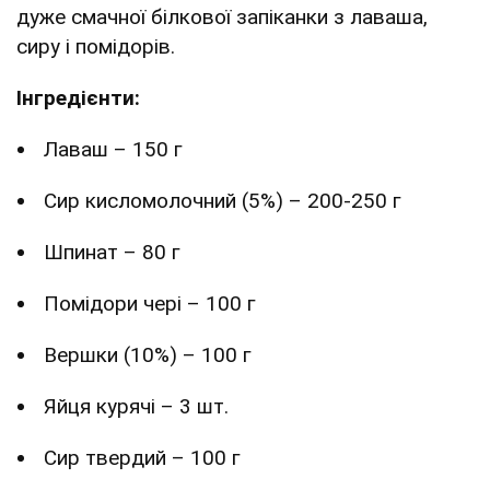
дуже смачної білкової запіканки з лаваша,
сиру і помідорів.
Інгредієнти:
Лаваш – 150 г
Сир кисломолочний (5%) – 200-250 г
Шпинат – 80 г
Помідори чері – 100 г
Вершки (10%) – 100 г
Яйця курячі – 3 шт.
Сир твердий – 100 г