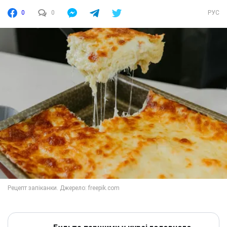
0
0
РУС