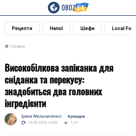
Рецепти
Напої
Шефи
Local Foo
Головна
Високобілкова запіканка для
сніданка та перекусу:
знадобиться два головних
інгредієнти
Ірина Мельниченко
Кулінарія
14.05.2026 14:00
1,4 т.