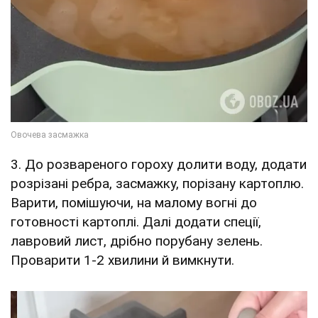
3. До розвареного гороху долити воду, додати
розрізані ребра, засмажку, порізану картоплю.
Варити, помішуючи, на малому вогні до
готовності картоплі. Далі додати спеції,
лавровий лист, дрібно порубану зелень.
Проварити 1-2 хвилини й вимкнути.