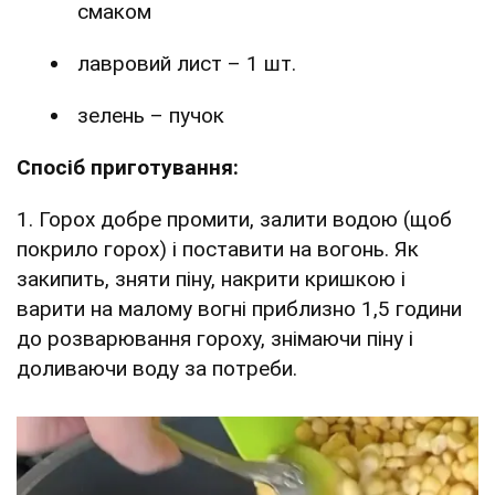
смаком
лавровий лист – 1 шт.
зелень – пучок
Спосіб приготування:
1. Горох добре промити, залити водою (щоб
покрило горох) і поставити на вогонь. Як
закипить, зняти піну, накрити кришкою і
варити на малому вогні приблизно 1,5 години
до розварювання гороху, знімаючи піну і
доливаючи воду за потреби.