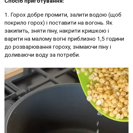
Спосіб приготування:
1. Горох добре промити, залити водою (щоб
покрило горох) і поставити на вогонь. Як
закипить, зняти піну, накрити кришкою і
варити на малому вогні приблизно 1,5 години
до розварювання гороху, знімаючи піну і
доливаючи воду за потреби.