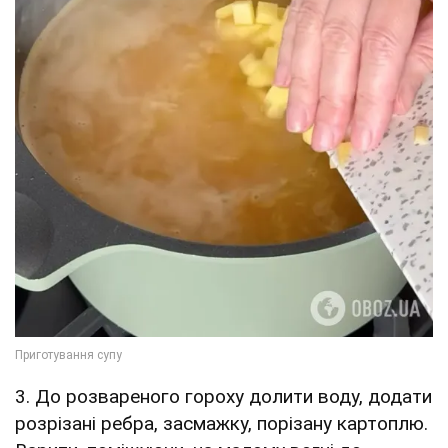
3. До розвареного гороху долити воду, додати
розрізані ребра, засмажку, порізану картоплю.