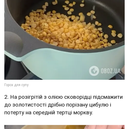
2. На розігрітій з олією сковорідці підсмажити
до золотистості дрібно порізану цибулю і
потерту на середній тертці моркву.