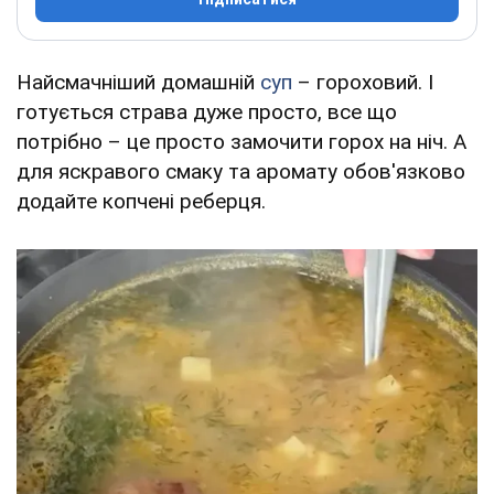
Найсмачніший домашній
суп
– гороховий. І
готується страва дуже просто, все що
потрібно – це просто замочити горох на ніч. А
для яскравого смаку та аромату обов'язково
додайте копчені реберця.