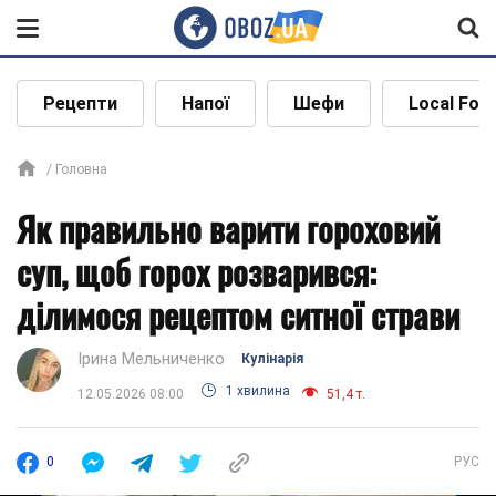
Рецепти
Напої
Шефи
Local Foo
Головна
Як правильно варити гороховий
суп, щоб горох розварився:
ділимося рецептом ситної страви
Ірина Мельниченко
Кулінарія
1 хвилина
12.05.2026 08:00
51,4 т.
0
РУС