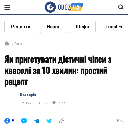
Рецепти
Напої
Шефи
Local Foo
Головна
Як приготувати дієтичні чіпси з
квасолі за 10 хвилин: простий
рецепт
Кулінарія
12.06.2019 16:32
7,7 т.
0
РУС