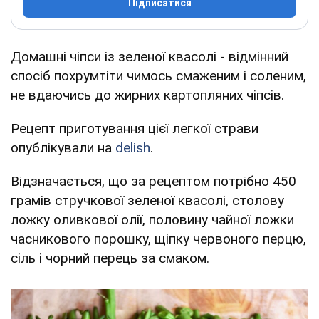
Підписатися
Домашні чіпси із зеленої квасолі - відмінний
спосіб похрумтіти чимось смаженим і соленим,
не вдаючись до жирних картопляних чіпсів.
Рецепт приготування цієї легкої страви
опублікували на
delish
.
Відзначається, що за рецептом потрібно 450
грамів стручкової зеленої квасолі, столову
ложку оливкової олії, половину чайної ложки
часникового порошку, щіпку червоного перцю,
сіль і чорний перець за смаком.