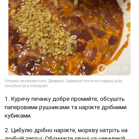
1. Курячу печінку добре промийте, обсушіть
паперовими рушниками та наріжте дрібними
кубиками.
2. Цибулю дрібно наріжте, моркву натріть на
дрібній тертці. Обсмажте овочі на невеликій