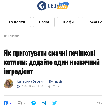
Рецепти
Напої
Шефи
Local Foo
Головна
Як приготувати смачні печінкові
котлети: додайте один незвичний
інгредієнт
Катерина Ягович
Кулінарія
6.07.2026 08:00
2,5 т.
0
0
РУС