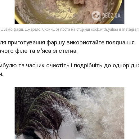
Для приготування фаршу використайте поєднання
чого філе та м'яса зі стегна.
ибулю та часник очистіть і подрібніть до однорідн
и.