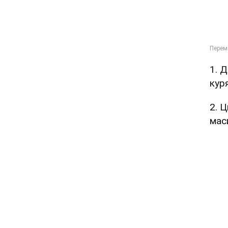
1. 
куря
2. Ц
мас