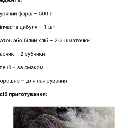
редієнти:
урячий фарш – 500 г
іпчаста цибуля – 1 шт.
атон або білий хліб – 2-3 шматочки
асник – 2 зубчики
пеції – за смаком
орошно – для панірування
сіб приготування: