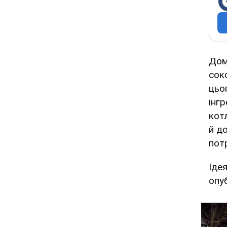
Дом
сок
цьо
інг
кот
й д
пот
Іде
опу