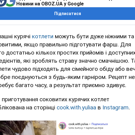
Новини на OBOZ.UA у Google
Підписатися
ашні курячі
котлети
можуть бути дуже ніжними та
овитими, якщо правильно підготувати фарш. Для
го достатньо кількох простих прийомів і доступни
редієнтів, які зроблять страву значно смачнішою. Т
лети чудово підходять для сімейного обіду або веч
обре поєднуються з будь-яким гарніром. Рецепт не
ребує багато часу, а результат приємно здивує.
я приготування соковитих курячих котлет
блікована на сторінці
cook.with.yuliaa
в
Instagram
.