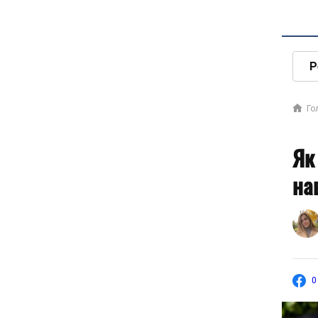
Р
Го
Як
на
0