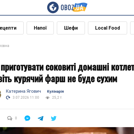
ецепти
Напої
Шефи
Local Food
ловна
 приготувати соковиті домашні котлет
віть курячий фарш не буде сухим
Катерина Ягович
Кулінарія
3.07.2026 11:00
25,2 т.
0