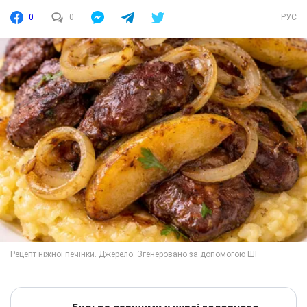
0
0
РУС