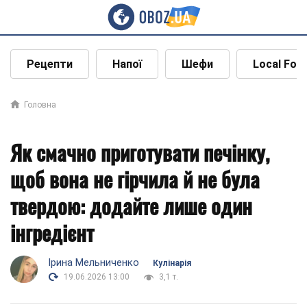
Рецепти
Напої
Шефи
Local Foo
Головна
Як смачно приготувати печінку,
щоб вона не гірчила й не була
твердою: додайте лише один
інгредієнт
Ірина Мельниченко
Кулінарія
19.06.2026 13:00
3,1 т.