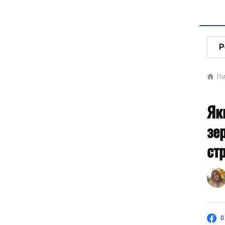
Р
Го
Як
зе
ст
0