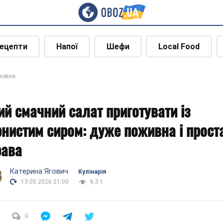
ецепти
Напої
Шефи
Local Food
ловна
ий смачний салат приготувати із
рнистим сиром: дуже поживна і прост
рава
Катерина Ягович
Кулінарія
13.05.2026 21:00
6,3 т.
0