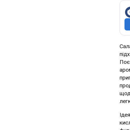
Сал
під
Поє
аро
при
про
щод
лег
Іде
кис