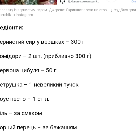
редієнти:
ернистий сир у вершках – 300 г
омідори – 2 шт. (приблизно 300 г)
ервона цибуля – 50 г
етрушка – 1 невеликий пучок
оус песто – 1 ст.л.
іль – за смаком
орний перець – за бажанням