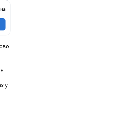
 на
дово
ля
х у