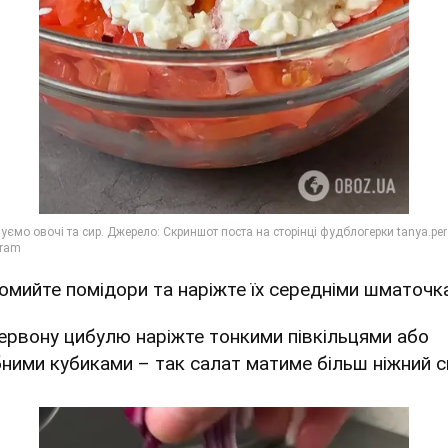
Помийте помідори та наріжте їх середніми шматочк
Червону цибулю наріжте тонкими півкільцями або
бними кубиками – так салат матиме більш ніжний с