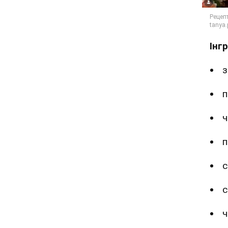
Інг
з
п
ч
п
с
с
ч