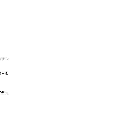
ами.
мак.