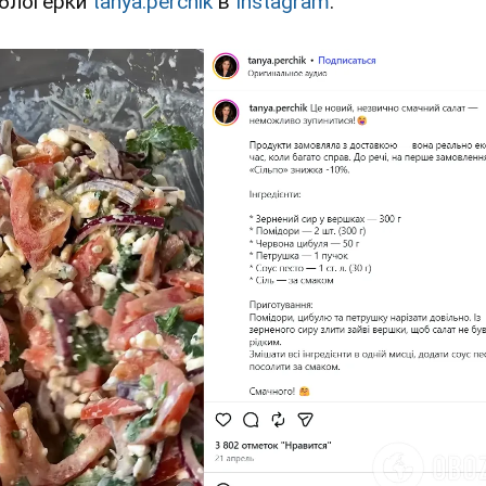
блогерки
tanya.perchik
в
Instagram
.