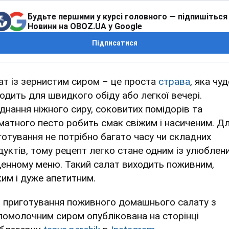
Будьте першими у курсі головного — підпишіться
Новини на OBOZ.UA у Google
Підписатися
ат із зернистим сиром – це проста
страва
, яка чу
ходить для швидкого обіду або легкої вечері.
днання ніжного сиру, соковитих помідорів та
матного песто робить смак свіжим і насиченим. Д
готування не потрібно багато часу чи складних
дуктів, тому рецепт легко стане одним із улюблени
енному меню. Такий салат виходить поживним,
ким і дуже апетитним.
я приготування поживного домашнього салату з
ломолочним сиром опублікована на сторінці