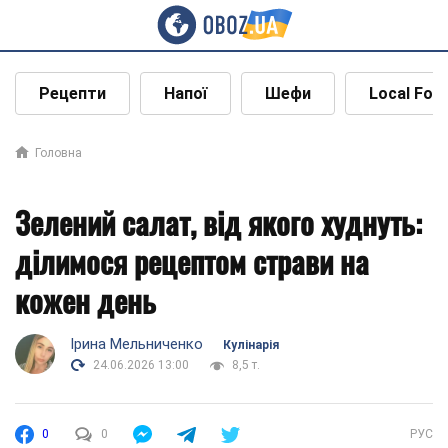
Рецепти
Напої
Шефи
Local Foo
Головна
Зелений салат, від якого худнуть:
ділимося рецептом страви на
кожен день
Ірина Мельниченко
Кулінарія
24.06.2026 13:00
8,5 т.
0
0
РУС