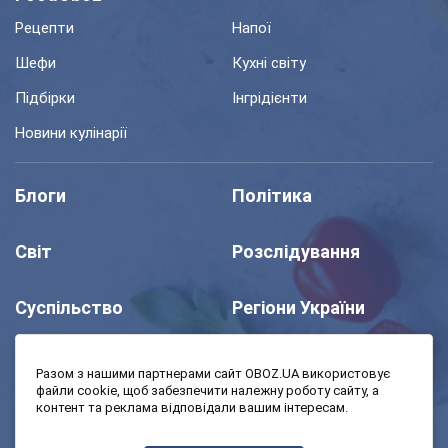
Рецепти
Напої
Шефи
Кухні світу
Підбірки
Інгрідієнти
Новини кулінарії
Блоги
Політика
Світ
Розслідування
Суспільство
Регіони України
Шоу
Спорт
Разом з нашими партнерами сайт OBOZ.UA використовує
файли cookie, щоб забезпечити належну роботу сайту, а
контент та реклама відповідали вашим інтересам.
Моя школа
Авто