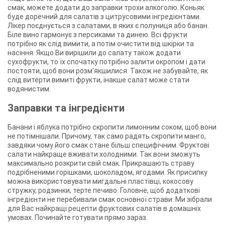
смак, можете додати до заправки трохи алкоголю. Коньяк
буде доречний для салатів з цитрусовими інгредієнтами.
Лікер поєднується з салатами, в яких є полуниця або банан.
Біле вино гармонує з персиками та динею. Всі фрукти
потрібно як слід вимити, а потім очистити від шкірки та
насіння. Якщо Ви вирішили до салату також додати
сухофрукти, то їх спочатку потрібно залити окропом і дати
постояти, щоб вони розм'якшилися. Також не забувайте, як
слід витерти вимиті фрукти, інакше салат може стати
водянистим.
Заправки та інгредієнти
Банани і яблука потрібно скропити лимонним соком, щоб вони
не потімнішали. Причому, так само радять скропити манго,
завдяки чому його смак стане більш специфічним. Фруктові
салати найкраще вживати холодними. Так вони зможуть
максимально розкрити свій смак. Прикрашають страву
подрібненими горішками, шоколадом, ягодами. Як присипку
можна використовувати мигдальні пластівці, кокосову
стружку, родзинки, терте печиво. Головне, щоб додаткові
інгредієнти не перебивали смак основної страви. Ми зібрали
для Вас найкращі рецепти фруктових салатів в домашніх
умовах. Починайте готувати прямо зараз.