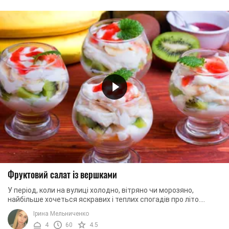
Фруктовий салат із вершками
У період, коли на вулиці холодно, вітряно чи морозяно,
найбільше хочеться яскравих і теплих спогадів про літо.
Найкраще та найшвидше вас поверне у ...
Ірина Мельниченко
4
60
4.5