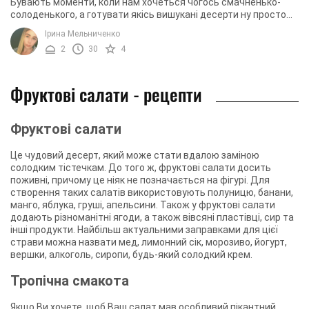
Бувають моменти, коли нам хочеться чогось смачненько-
солоденького, а готувати якісь вишукані десерти ну просто
немає ні часу, ні сил. Ви можете ...
Ірина Мельниченко
2
30
4
Фруктові салати - рецепти
Фруктові салати
Це чудовий десерт, який може стати вдалою заміною
солодким тістечкам. До того ж, фруктові салати досить
поживні, причому це ніяк не позначається на фігурі. Для
створення таких салатів використовують полуницю, банани,
манго, яблука, груші, апельсини. Також у фруктові салати
додають різноманітні ягоди, а також вівсяні пластівці, сир та
інші продукти. Найбільш актуальними заправками для цієї
страви можна назвати мед, лимонний сік, морозиво, йогурт,
вершки, алкоголь, сиропи, будь-який солодкий крем.
Тропічна смакота
Якщо Ви хочете, щоб Ваш салат мав особливий пікантний