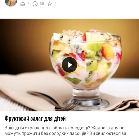
2
30
4
Фруктовий салат для дітей
Ваші діти страшенно люблять солодощі? Жодного дня не
можуть прожити без солодких ласощів? Ви хвилюєтеся за
них, але нічого не можете вдіяти? Ми вам у ...