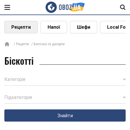
Рецепти
Напої
Шефи
Local Foo
Рецепти
Випічка та десерти
Біскотті
Категорія
Підкатегорія
Знайти