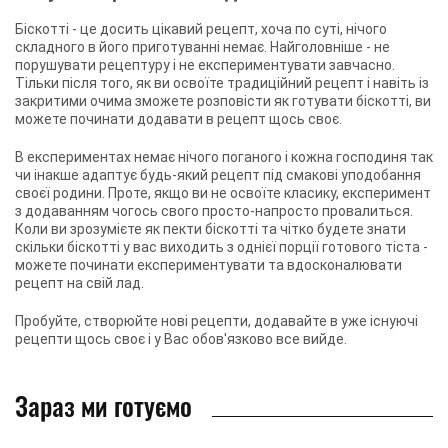
Біскотті - це досить цікавий рецепт, хоча по суті, нічого
складного в його приготуванні немає. Найголовніше - не
порушувати рецептуру і не експериментувати завчасно.
Тільки після того, як ви освоїте традиційний рецепт і навіть із
закритими очима зможете розповісти як готувати біскотті, ви
можете починати додавати в рецепт щось своє.
В експериментах немає нічого поганого і кожна господиня так
чи інакше адаптує будь-який рецепт під смакові уподобання
своєї родини. Проте, якщо ви не освоїте класику, експеримент
з додаванням чогось свого просто-напросто провалиться.
Коли ви зрозумієте як пекти біскотті та чітко будете знати
скільки біскотті у вас виходить з однієї порції готового тіста -
можете починати експериментувати та вдосконалювати
рецепт на свій лад.
Пробуйте, створюйте нові рецепти, додавайте в уже існуючі
рецепти щось своє і у Вас обов'язково все вийде.
Зараз ми готуємо