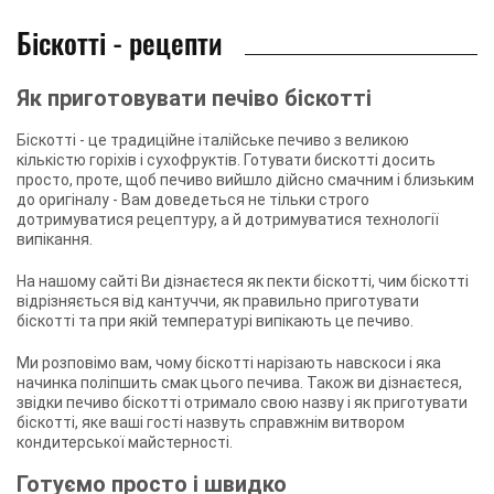
Біскотті - рецепти
Як приготовувати печіво біскотті
Біскотті - це традиційне італійське печиво з великою
кількістю горіхів і сухофруктів. Готувати бискотті досить
просто, проте, щоб печиво вийшло дійсно смачним і близьким
до оригіналу - Вам доведеться не тільки строго
дотримуватися рецептуру, а й дотримуватися технології
випікання.
На нашому сайті Ви дізнаєтеся як пекти біскотті, чим біскотті
відрізняється від кантуччи, як правильно приготувати
біскотті та при якій температурі випікають це печиво.
Ми розповімо вам, чому біскотті нарізають навскоси і яка
начинка поліпшить смак цього печива. Також ви дізнаєтеся,
звідки печиво біскотті отримало свою назву і як приготувати
біскотті, яке ваші гості назвуть справжнім витвором
кондитерської майстерності.
Готуємо просто і швидко