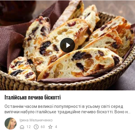
Італійське печиво біскотті
Останнім часом великої популярності в усьому світі серед
випічки набуло італійське традиційне печиво біскотті. Воно не
складне у приготуванні, тому, ...
Ірина Мельниченко
12
60
4