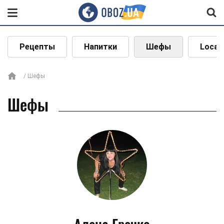
Рецепты
Напитки
Шефы
Local
Шефы
Шефы