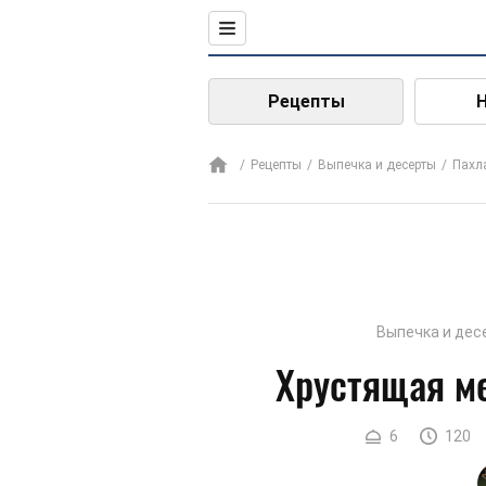
Рецепты
Рецепты
Выпечка и десерты
Пахл
Выпечка и дес
Хрустящая м
6
120