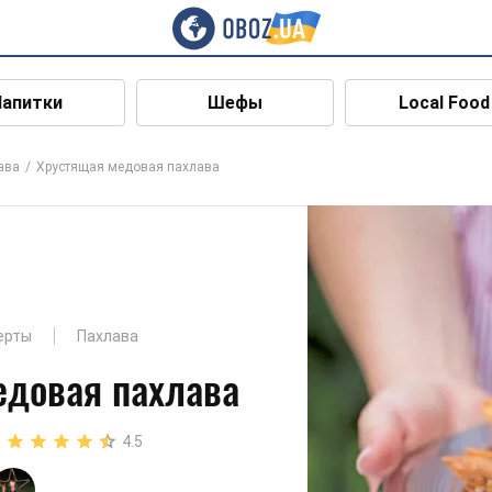
Напитки
Шефы
Local Food
ава
Хрустящая медовая пахлава
ерты
Пахлава
едовая пахлава
4.5