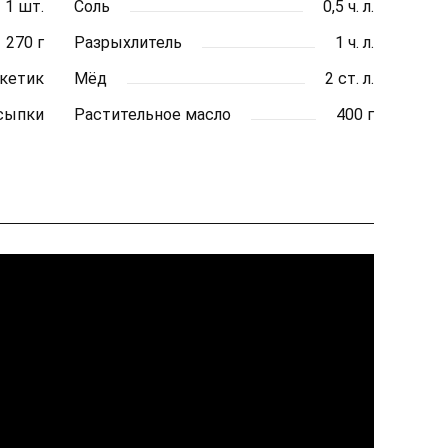
1 шт.
Соль
0,5 ч. л.
270 г
Разрыхлитель
1 ч. л.
акетик
Мёд
2 ст. л.
сыпки
Растительное масло
400 г