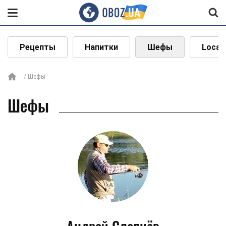
Рецепты
Напитки
Шефы
Local
Шефы
Шефы