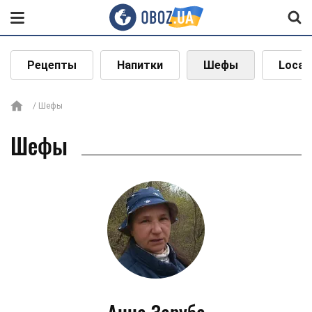
Рецепты
Напитки
Шефы
Local
Шефы
Шефы