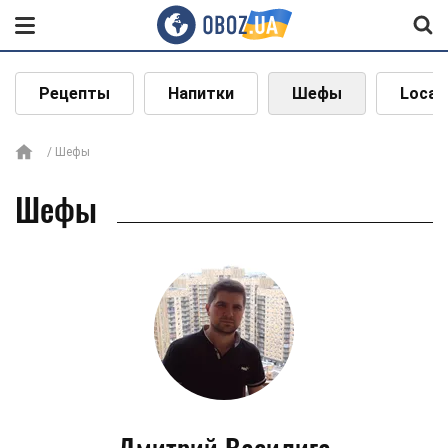
Рецепты
Напитки
Шефы
Local
Шефы
Шефы