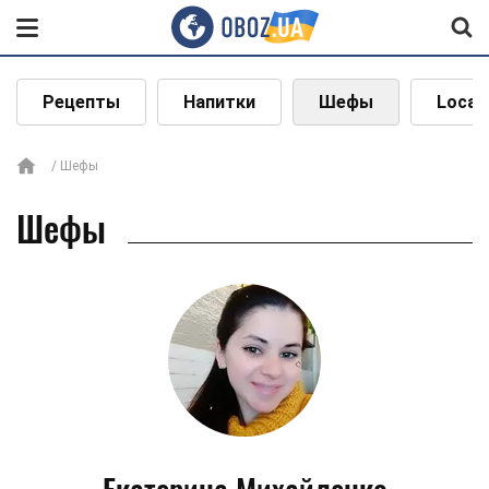
Рецепты
Напитки
Шефы
Local
Шефы
Шефы