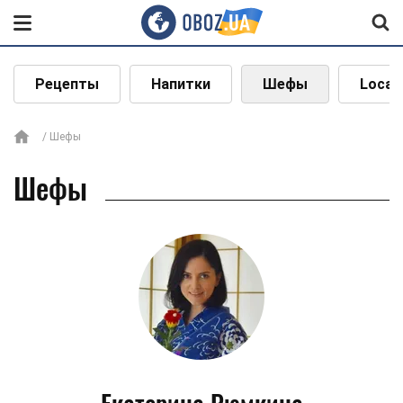
Рецепты
Напитки
Шефы
Local
Шефы
Шефы