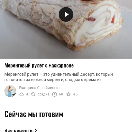
Меренговый рулет с маскарпоне
Меренговй рулет – это удивительный десерт, который
готовится из нежной меренги, сладкого крема из
«Маскарпоне» и яркого фруктового декора. Рулет ...
Екатерина Салайдинова
4
средне
60
4.5
Сейчас мы готовим
Все рецепты