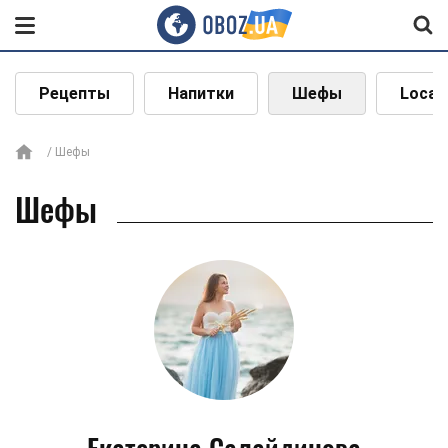
Рецепты
Напитки
Шефы
Local
Шефы
Шефы