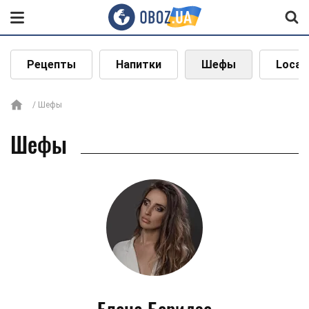
Рецепты
Напитки
Шефы
Local
Шефы
Шефы