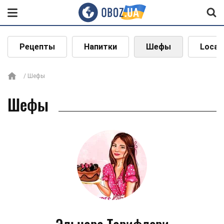
Рецепты
Напитки
Шефы
Local
Шефы
Шефы