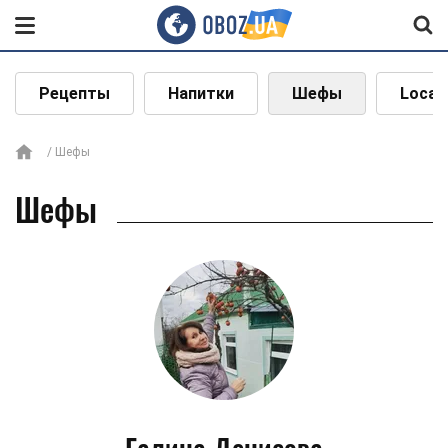
Рецепты
Напитки
Шефы
Local
Шефы
Шефы