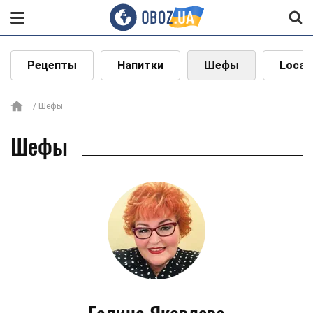
Рецепты
Напитки
Шефы
Local
Шефы
Шефы