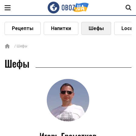
Рецепты
Напитки
Шефы
Local
Шефы
Шефы