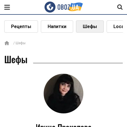
Рецепты
Напитки
Шефы
Local
Шефы
Шефы