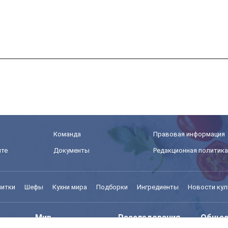
лько
Команда
Правовая информация
йте
Документы
Редакционная политика
питки
Шефы
Кухни мира
Подборки
Ингредиенты
Новости кул
Мир
Расследования
Общес