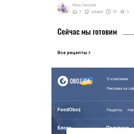
Но на самом деле, такая схожесть то
Иван Пикулев
внешне. Благодаря некоторым ...
5
средне
35
5
Сейчас мы готовим
Все рецепты
О компании
Реклама на са
FoodOboz
Рецепты
На
Блоги
Политика