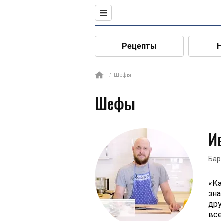
Рецепты
Шефы
Шефы
И
Бар
«Ка
зна
дру
все