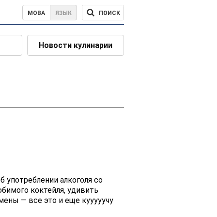
ПОИСК
МОВА
ЯЗЫК
Новости кулинарии
б употреблении алкоголя со
юбимого коктейля, удивить
мены — все это и еще кууууучу