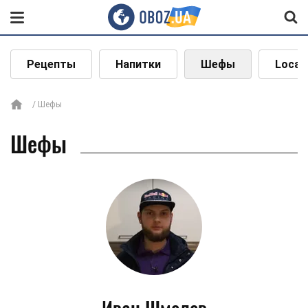
Рецепты
Напитки
Шефы
Local
Шефы
Шефы