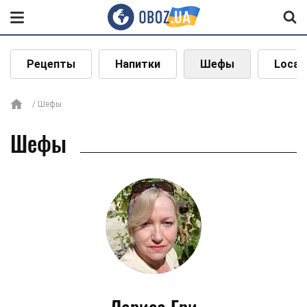
Рецепты
Напитки
Шефы
Local
Шефы
Шефы