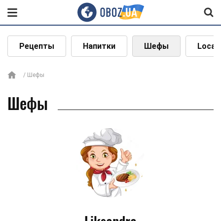
Рецепты
Напитки
Шефы
Local
Шефы
Шефы